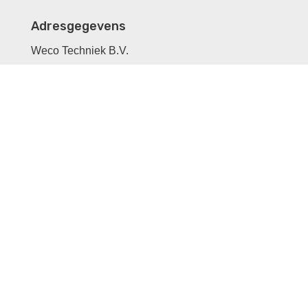
Adresgegevens
Weco Techniek B.V.
Industrieweg 9
3286 BW Klaaswaal
Nederland
Contactgegevens
Tel:
0186 573932
Tel:
0186 573477
Email:
info@wecotechniek.nl