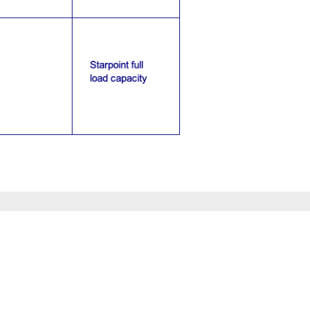
Contactgegevens
Tel:
0186 573932
Tel:
0186 573477