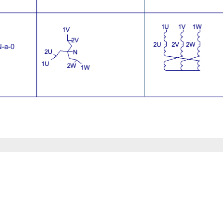
nu
Adresgegevens
Weco Techniek B.V.
me
Industrieweg 9
r ons