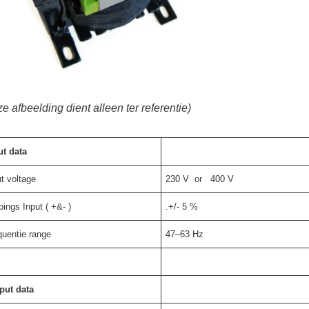
e afbeelding dient alleen ter referentie)
ut data
ut voltage
230 V or 400 V
pings Input ( +&- )
.+/- 5 %
quentie range
47–63 Hz
put data