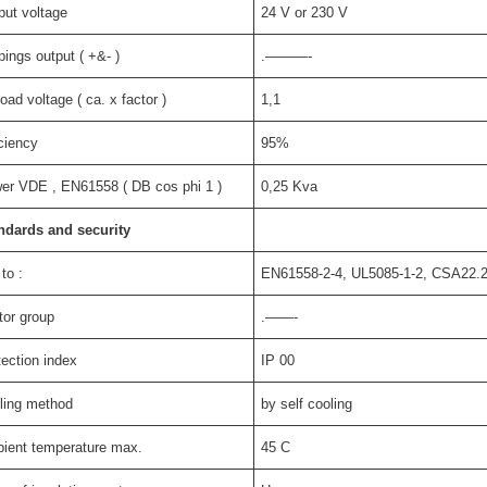
put voltage
24 V or 230 V
pings output ( +&- )
.———-
oad voltage ( ca. x factor )
1,1
iciency
95%
er VDE , EN61558 ( DB cos phi 1 )
0,25 Kva
ndards and security
to :
EN61558-2-4, UL5085-1-2, CSA22.2
tor group
.——-
tection index
IP 00
ling method
by self cooling
ient temperature max.
45 C