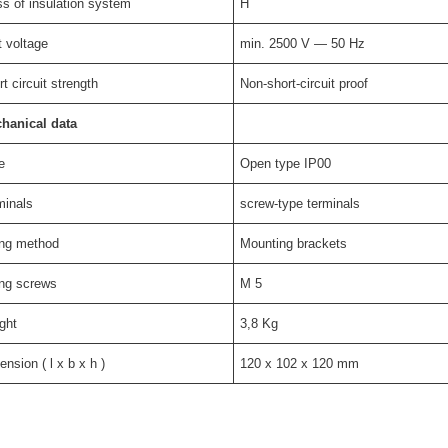
ss of insulation system
H
t voltage
min. 2500 V — 50 Hz
t circuit strength
Non-short-circuit proof
hanical data
e
Open type IP00
minals
screw-type terminals
ing method
Mounting brackets
ing screws
M 5
ght
3,8 Kg
nsion ( l x b x h )
120 x 102 x 120 mm