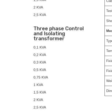
Cla
2 KVA
Tes
2,5 KVA
Shor
Three phase Control
Mec
and Isolating
transformer
Typ
0,1 KVA
Ter
0,2 KVA
Fix
0,3 KVA
0,5 KVA
Fix
0,75 KVA
Wei
1 KVA
Dime
1,5 KVA
2 KVA
2,5 KVA