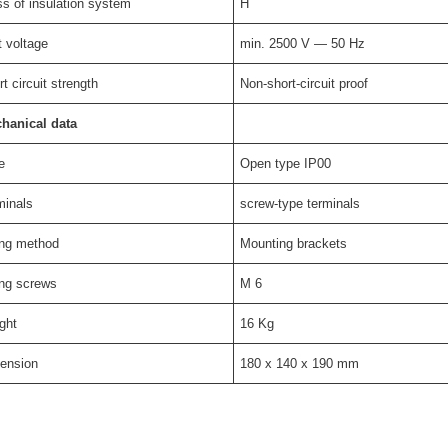
ss of insulation system
H
t voltage
min. 2500 V — 50 Hz
t circuit strength
Non-short-circuit proof
hanical data
e
Open type IP00
minals
screw-type terminals
ing method
Mounting brackets
ing screws
M 6
ght
16 Kg
ension
180 x 140 x 190 mm