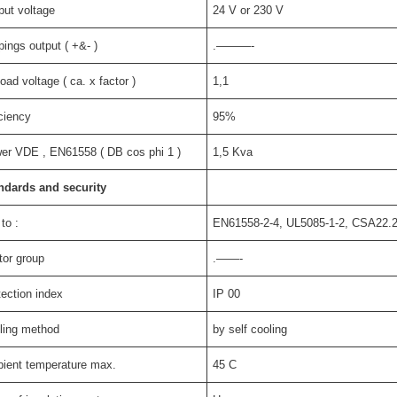
put voltage
24 V or 230 V
pings output ( +&- )
.———-
oad voltage ( ca. x factor )
1,1
iciency
95%
er VDE , EN61558 ( DB cos phi 1 )
1,5 Kva
ndards and security
to :
EN61558-2-4, UL5085-1-2, CSA22.2
tor group
.——-
tection index
IP 00
ling method
by self cooling
ient temperature max.
45 C