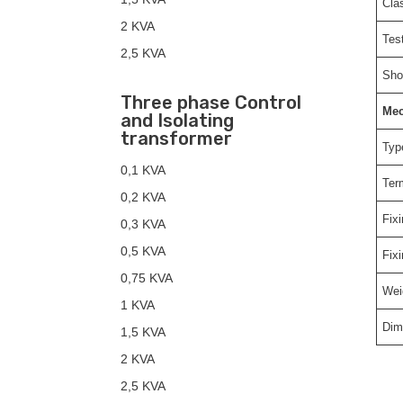
Cla
2 KVA
Tes
2,5 KVA
Shor
Three phase Control
Mec
and Isolating
transformer
Typ
0,1 KVA
Ter
0,2 KVA
Fix
0,3 KVA
0,5 KVA
Fix
0,75 KVA
Wei
1 KVA
Dim
1,5 KVA
2 KVA
2,5 KVA