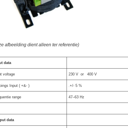
e afbeelding dient alleen ter referentie)
ut data
ut voltage
230 V or 400 V
pings Input ( +&- )
.+/- 5 %
quentie range
47–63 Hz
put data